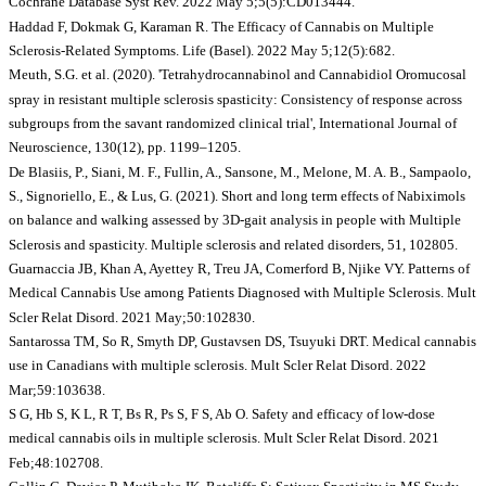
Cochrane Database Syst Rev. 2022 May 5;5(5):CD013444.
Haddad F, Dokmak G, Karaman R. The Efficacy of Cannabis on Multiple
Sclerosis-Related Symptoms. Life (Basel). 2022 May 5;12(5):682.
Meuth, S.G. et al. (2020). 'Tetrahydrocannabinol and Cannabidiol Oromucosal
spray in resistant multiple sclerosis spasticity: Consistency of response across
subgroups from the savant randomized clinical trial', International Journal of
Neuroscience, 130(12), pp. 1199–1205.
De Blasiis, P., Siani, M. F., Fullin, A., Sansone, M., Melone, M. A. B., Sampaolo,
S., Signoriello, E., & Lus, G. (2021). Short and long term effects of Nabiximols
on balance and walking assessed by 3D-gait analysis in people with Multiple
Sclerosis and spasticity. Multiple sclerosis and related disorders, 51, 102805.
Guarnaccia JB, Khan A, Ayettey R, Treu JA, Comerford B, Njike VY. Patterns of
Medical Cannabis Use among Patients Diagnosed with Multiple Sclerosis. Mult
Scler Relat Disord. 2021 May;50:102830.
Santarossa TM, So R, Smyth DP, Gustavsen DS, Tsuyuki DRT. Medical cannabis
use in Canadians with multiple sclerosis. Mult Scler Relat Disord. 2022
Mar;59:103638.
S G, Hb S, K L, R T, Bs R, Ps S, F S, Ab O. Safety and efficacy of low-dose
medical cannabis oils in multiple sclerosis. Mult Scler Relat Disord. 2021
Feb;48:102708.