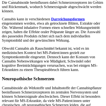
Die Cannabinoide beeinflussen dabei Schmerzrezeptoren im Gehirn
und Rückenmark, wodurch Schmerzsignale abgeschwächt werden
können.
Cannabis kann in verschiedenen
Darreichungsformen
eingenommen werden, etwa als getrocknete Blüten, Extrakte oder
Öle. Während inhalative Formen einen schnellen Wirkungseintritt
zeigen, halten die Effekte oraler Präparate länger an. Die Auswahl
des passenden Produkts richtet sich nach dem individuellen
Symptombild und der gewünschten Wirkung.
Obwohl Cannabis als Rauschmittel bekannt ist, wird es im
medizinischen Kontext bei MS-Patient:innen gezielt zur
Symptomkontrolle eingesetzt. Dennoch kann der Konsum von
Cannabis Nebenwirkungen wie Müdigkeit, Schwindel oder
kognitive Beeinträchtigungen verursachen, was bei einigen MS-
Erkrankten zu einem Therapieabbruch führen kann.
Neuropathische Schmerzen
Cannabinoide als Wirkstoffe und Inhaltsstoffe der Cannabispflanze
beeinflussen Schmerzrezeptoren im zentralen Nervensystem und
können Schmerzsignale abschwächen. Dieser Effekt ist besonders
relevant für MS-Erkrankte, da viele MS-Patient:innen unter
chronischen, oft neuropathischen Schmerzen leiden, die auf