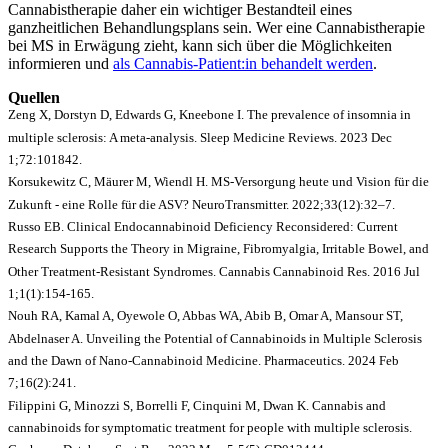
Cannabistherapie daher ein wichtiger Bestandteil eines
ganzheitlichen Behandlungsplans sein. Wer eine Cannabistherapie
bei MS in Erwägung zieht, kann sich über die Möglichkeiten
informieren und
als Cannabis-Patient:in behandelt werden
.
Quellen
Zeng X, Dorstyn D, Edwards G, Kneebone I. The prevalence of insomnia in
multiple sclerosis: A meta-analysis. Sleep Medicine Reviews. 2023 Dec
1;72:101842.
Korsukewitz C, Mäurer M, Wiendl H. MS-Versorgung heute und Vision für die
Zukunft - eine Rolle für die ASV? NeuroTransmitter. 2022;33(12):32–7.
Russo EB. Clinical Endocannabinoid Deficiency Reconsidered: Current
Research Supports the Theory in Migraine, Fibromyalgia, Irritable Bowel, and
Other Treatment-Resistant Syndromes. Cannabis Cannabinoid Res. 2016 Jul
1;1(1):154-165.
Nouh RA, Kamal A, Oyewole O, Abbas WA, Abib B, Omar A, Mansour ST,
Abdelnaser A. Unveiling the Potential of Cannabinoids in Multiple Sclerosis
and the Dawn of Nano-Cannabinoid Medicine. Pharmaceutics. 2024 Feb
7;16(2):241.
Filippini G, Minozzi S, Borrelli F, Cinquini M, Dwan K. Cannabis and
cannabinoids for symptomatic treatment for people with multiple sclerosis.