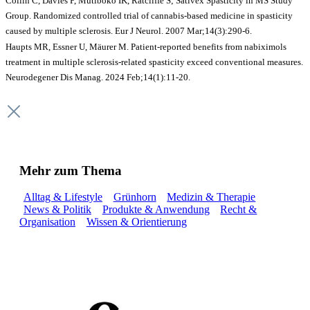
Collin C, Davies P, Mutiboko IK, Ratcliffe S; Sativex Spasticity in MS Study
Group. Randomized controlled trial of cannabis-based medicine in spasticity
caused by multiple sclerosis. Eur J Neurol. 2007 Mar;14(3):290-6.
Haupts MR, Essner U, Mäurer M. Patient-reported benefits from nabiximols
treatment in multiple sclerosis-related spasticity exceed conventional measures.
Neurodegener Dis Manag. 2024 Feb;14(1):11-20.
Mehr zum Thema
Alltag & Lifestyle
Grünhorn
Medizin & Therapie
News & Politik
Produkte & Anwendung
Recht &
Organisation
Wissen & Orientierung