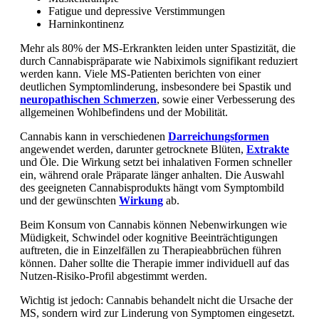
Fatigue und depressive Verstimmungen
Harninkontinenz
Mehr als 80% der MS-Erkrankten leiden unter Spastizität, die
durch Cannabispräparate wie Nabiximols signifikant reduziert
werden kann. Viele MS-Patienten berichten von einer
deutlichen Symptomlinderung, insbesondere bei Spastik und
neuropathischen Schmerzen
, sowie einer Verbesserung des
allgemeinen Wohlbefindens und der Mobilität.
Cannabis kann in verschiedenen
Darreichungsformen
angewendet werden, darunter getrocknete Blüten,
Extrakte
und Öle. Die Wirkung setzt bei inhalativen Formen schneller
ein, während orale Präparate länger anhalten. Die Auswahl
des geeigneten Cannabisprodukts hängt vom Symptombild
und der gewünschten
Wirkung
ab.
Beim Konsum von Cannabis können Nebenwirkungen wie
Müdigkeit, Schwindel oder kognitive Beeinträchtigungen
auftreten, die in Einzelfällen zu Therapieabbrüchen führen
können. Daher sollte die Therapie immer individuell auf das
Nutzen-Risiko-Profil abgestimmt werden.
Wichtig ist jedoch: Cannabis behandelt nicht die Ursache der
MS, sondern wird zur Linderung von Symptomen eingesetzt.