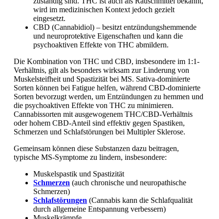
zuständig sind. THC ist auch als Rauschmittel bekannt,
wird im medizinischen Kontext jedoch gezielt
eingesetzt.
CBD (Cannabidiol) – besitzt entzündungshemmende
und neuroprotektive Eigenschaften und kann die
psychoaktiven Effekte von THC abmildern.
Die Kombination von THC und CBD, insbesondere im 1:1-
Verhältnis, gilt als besonders wirksam zur Linderung von
Muskelsteifheit und Spastizität bei MS. Sativa-dominierte
Sorten können bei Fatigue helfen, während CBD-dominierte
Sorten bevorzugt werden, um Entzündungen zu hemmen und
die psychoaktiven Effekte von THC zu minimieren.
Cannabissorten mit ausgewogenem THC/CBD-Verhältnis
oder hohem CBD-Anteil sind effektiv gegen Spastiken,
Schmerzen und Schlafstörungen bei Multipler Sklerose.
Gemeinsam können diese Substanzen dazu beitragen,
typische MS-Symptome zu lindern, insbesondere:
Muskelspastik und Spastizität
Schmerzen
(auch chronische und neuropathische
Schmerzen)
Schlafstörungen
(Cannabis kann die Schlafqualität
durch allgemeine Entspannung verbessern)
Muskelkrämpfe