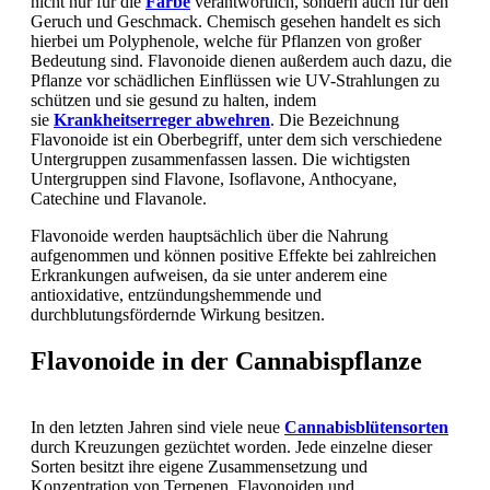
nicht nur für die
Farbe
verantwortlich, sondern auch für den
Geruch und Geschmack. Chemisch gesehen handelt es sich
hierbei um Polyphenole, welche für Pflanzen von großer
Bedeutung sind. Flavonoide dienen außerdem auch dazu, die
Pflanze vor schädlichen Einflüssen wie UV-Strahlungen zu
schützen und sie gesund zu halten, indem
sie
Krankheitserreger abwehren
. Die Bezeichnung
Flavonoide ist ein Oberbegriff, unter dem sich verschiedene
Untergruppen zusammenfassen lassen. Die wichtigsten
Untergruppen sind Flavone, Isoflavone, Anthocyane,
Catechine und Flavanole.
Flavonoide werden hauptsächlich über die Nahrung
aufgenommen und können positive Effekte bei zahlreichen
Erkrankungen aufweisen, da sie unter anderem eine
antioxidative, entzündungshemmende und
durchblutungsfördernde Wirkung besitzen.
Flavonoide in der Cannabispflanze
In den letzten Jahren sind viele neue
Cannabisblütensorten
durch Kreuzungen gezüchtet worden. Jede einzelne dieser
Sorten besitzt ihre eigene Zusammensetzung und
Konzentration von Terpenen, Flavonoiden und