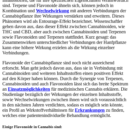
Inhaltsstoffen, die für ihre spezifischen Eigenschaften verantwortlich
sind. Terpene und Flavonoide ähneln sich, können jedoch in
Kombination und
Wechselwirkung
mit anderen Verbindungen der
Cannabispflanze ihre Wirkungen verstärken und erweitern. Dieses
Phänomen wird als Entourage-Effekt bezeichnet. Wissenschaftler
gehen davon aus, dass dieser Effekt zwischen Cannabinoiden, wie
THC und CBD, aber auch zwischen Cannabinoiden und Terpenen
sowie Flavonoiden und Terpenen stattfindet. Kurz gesagt: das
Zusammenwirken unterschiedlicher Verbindungen der Hanfpflanze
kann eine höhere Wirkung erzielen als die Wirkung einzelner
Verbindungen.
Flavonoide der Cannabispflanze sind noch nicht ausreichend
erforscht. Man geht jedoch davon aus, dass sie in Verbindung mit
Cannabinoiden und weiteren Inhaltsstoffen einen positiven Effekt
auf den Körper haben können. Durch die Synergie von Terpenen,
Cannabinoiden und auch Flavonoiden lässt sich das breite Spektrum
an
Einsatzmöglichkeiten
für medizinischen Cannabis erklären. Die
Studienlage bezüglich der Wirkungen der einzelnen Inhaltsstoffe,
sowie Wechselwirkungen zwischen ihnen wird sich voraussichtlich
in den nächsten Jahren verdichten, sodass es möglich sein könnte,
ein Profil an Wirkstoffverhältnissen für
Erkrankungen
zu finden,
welches eine patientenindividuelle Behandlung ermöglicht.
Einige Flavonoide in Cannabis sind: