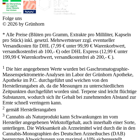
Folge uns
© 2026 by Grünhorn
* Alle Preise (Blüten pro Gramm, Extrakte pro Milliliter, Kapseln
pro Stück) inkl. gesetzl. Mehrwertsteuer zzgl. eventueller
Versandkosten für DHL (7,99 € unter 99,99 € Warenkorbwert,
versandkostenfrei ab 100,- €) oder DHL Express (12,99 € unter
199,99 € Warenkorbwert, versandkostenfrei ab 200,- € ).
1
Die hier angegebenen Werte wurden bei Gaschromatographie-
Massenspektrometrie-Analysen im Labor der Grünhorn Apotheke,
Apotheke im P.C. durchgeführt und weichen von den
Herstellerangaben ab, da die Messungen zu unterschiedlichen
Zeitpunkten durchgeführt worden sind. Terpene sind leicht flüchtige
Substanzen, wodurch sich ihr Gehalt bei zunehmenden Abstand zur
Ernte schnell verringern kann.
2
gemäß Herstellerangaben
3
Cannabis als Naturprodukt kann Schwankungen im vom
Hersteller angegebenen Wirkstoffgehalt, auch innerhalb einer Sorte,
unterliegen. Die Wirksamkeit als Arzneimittel wird durch die in den
Cannabis-Monographien des Deutschen Arzneibuches (DAB)
begrenzten Abweichungen von maximal ±10% sichergestellt.