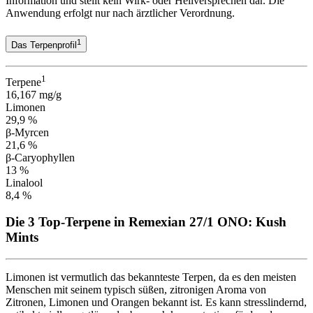
Information und stellt kein Wirk- oder Heilversprechen dar. Die
Anwendung erfolgt nur nach ärztlicher Verordnung.
1
Das Terpenprofil
1
Terpene
16,167 mg/g
Limonen
29,9 %
β-Myrcen
21,6 %
β-Caryophyllen
13 %
Linalool
8,4 %
Die 3 Top-Terpene in Remexian 27/1 ONO: Kush
Mints
Limonen ist vermutlich das bekannteste Terpen, da es den meisten
Menschen mit seinem typisch süßen, zitronigen Aroma von
Zitronen, Limonen und Orangen bekannt ist. Es kann stresslindernd,