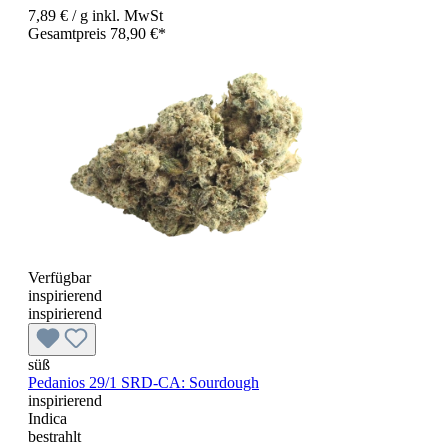
7,89 €
/ g
inkl. MwSt
Gesamtpreis 78,90 €*
Verfügbar
inspirierend
inspirierend
süß
Pedanios 29/1 SRD-CA: Sourdough
inspirierend
Indica
bestrahlt