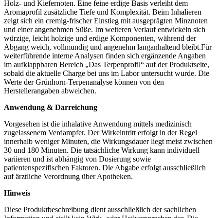
Holz- und Kiefernoten. Eine feine erdige Basis verleiht dem
Aromaprofil zusätzliche Tiefe und Komplexität. Beim Inhalieren
zeigt sich ein cremig-frischer Einstieg mit ausgeprägten Minznoten
und einer angenehmen Süße. Im weiteren Verlauf entwickeln sich
würzige, leicht holzige und erdige Komponenten, während der
Abgang weich, vollmundig und angenehm langanhaltend bleibt.Für
weiterführende interne Analysen finden sich ergänzende Angaben
im aufklappbaren Bereich „Das Terpenprofil“ auf der Produktseite,
sobald die aktuelle Charge bei uns im Labor untersucht wurde. Die
Werte der Grünhorn-Terpenanalyse können von den
Herstellerangaben abweichen.
Anwendung & Darreichung
Vorgesehen ist die inhalative Anwendung mittels medizinisch
zugelassenem Verdampfer. Der Wirkeintritt erfolgt in der Regel
innerhalb weniger Minuten, die Wirkungsdauer liegt meist zwischen
30 und 180 Minuten. Die tatsächliche Wirkung kann individuell
variieren und ist abhängig von Dosierung sowie
patientenspezifischen Faktoren. Die Abgabe erfolgt ausschließlich
auf ärztliche Verordnung über Apotheken.
Hinweis
Diese Produktbeschreibung dient ausschließlich der sachlichen