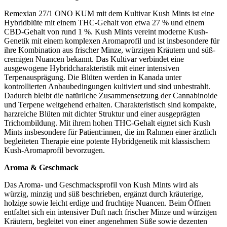
Remexian 27/1 ONO KUM mit dem Kultivar Kush Mints ist eine
Hybridblüte mit einem THC-Gehalt von etwa 27 % und einem
CBD-Gehalt von rund 1 %. Kush Mints vereint moderne Kush-
Genetik mit einem komplexen Aromaprofil und ist insbesondere für
ihre Kombination aus frischer Minze, würzigen Kräutern und süß-
cremigen Nuancen bekannt. Das Kultivar verbindet eine
ausgewogene Hybridcharakteristik mit einer intensiven
Terpenausprägung. Die Blüten werden in Kanada unter
kontrollierten Anbaubedingungen kultiviert und sind unbestrahlt.
Dadurch bleibt die natürliche Zusammensetzung der Cannabinoide
und Terpene weitgehend erhalten. Charakteristisch sind kompakte,
harzreiche Blüten mit dichter Struktur und einer ausgeprägten
Trichombildung. Mit ihrem hohen THC-Gehalt eignet sich Kush
Mints insbesondere für Patient:innen, die im Rahmen einer ärztlich
begleiteten Therapie eine potente Hybridgenetik mit klassischem
Kush-Aromaprofil bevorzugen.
Aroma & Geschmack
Das Aroma- und Geschmacksprofil von Kush Mints wird als
würzig, minzig und süß beschrieben, ergänzt durch kräuterige,
holzige sowie leicht erdige und fruchtige Nuancen. Beim Öffnen
entfaltet sich ein intensiver Duft nach frischer Minze und würzigen
Kräutern, begleitet von einer angenehmen Süße sowie dezenten