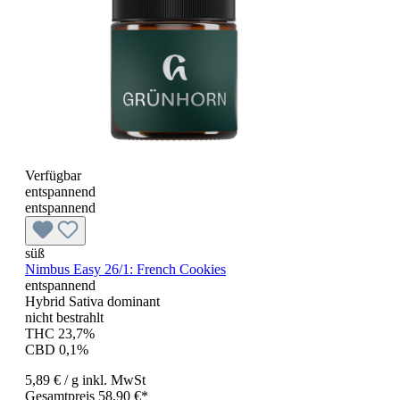
Verfügbar
entspannend
entspannend
süß
Nimbus Easy 26/1: French Cookies
entspannend
Hybrid Sativa dominant
nicht bestrahlt
THC 23,7%
CBD 0,1%
5,89 €
/ g
inkl. MwSt
Gesamtpreis 58,90 €*