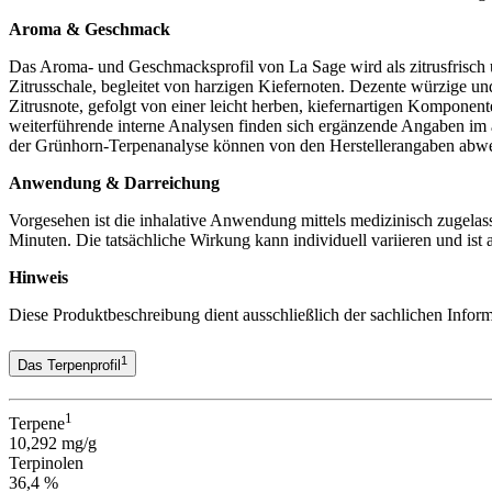
Aroma & Geschmack
Das Aroma- und Geschmacksprofil von La Sage wird als zitrusfrisch un
Zitrusschale, begleitet von harzigen Kiefernoten. Dezente würzige und 
Zitrusnote, gefolgt von einer leicht herben, kiefernartigen Komponen
weiterführende interne Analysen finden sich ergänzende Angaben im a
der Grünhorn-Terpenanalyse können von den Herstellerangaben abw
Anwendung & Darreichung
Vorgesehen ist die inhalative Anwendung mittels medizinisch zugelas
Minuten. Die tatsächliche Wirkung kann individuell variieren und ist
Hinweis
Diese Produktbeschreibung dient ausschließlich der sachlichen Inform
1
Das Terpenprofil
1
Terpene
10,292 mg/g
Terpinolen
36,4 %