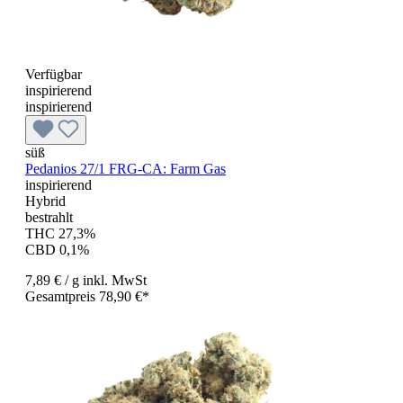
Verfügbar
inspirierend
inspirierend
süß
Pedanios 27/1 FRG-CA: Farm Gas
inspirierend
Hybrid
bestrahlt
THC 27,3%
CBD 0,1%
7,89 €
/ g
inkl. MwSt
Gesamtpreis 78,90 €*