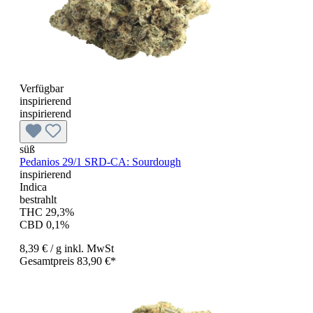
Verfügbar
inspirierend
inspirierend
süß
Pedanios 29/1 SRD-CA: Sourdough
inspirierend
Indica
bestrahlt
THC 29,3%
CBD 0,1%
8,39 €
/ g
inkl. MwSt
Gesamtpreis 83,90 €*