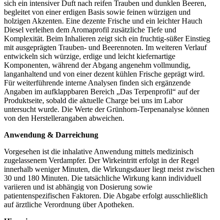
sich ein intensiver Duft nach reifen Trauben und dunklen Beeren,
begleitet von einer erdigen Basis sowie feinen würzigen und
holzigen Akzenten. Eine dezente Frische und ein leichter Hauch
Diesel verleihen dem Aromaprofil zusätzliche Tiefe und
Komplexität. Beim Inhalieren zeigt sich ein fruchtig-süßer Einstieg
mit ausgeprägten Trauben- und Beerennoten. Im weiteren Verlauf
entwickeln sich würzige, erdige und leicht kiefernartige
Komponenten, während der Abgang angenehm vollmundig,
langanhaltend und von einer dezent kühlen Frische geprägt wird.
Für weiterführende interne Analysen finden sich ergänzende
Angaben im aufklappbaren Bereich „Das Terpenprofil“ auf der
Produktseite, sobald die aktuelle Charge bei uns im Labor
untersucht wurde. Die Werte der Grünhorn-Terpenanalyse können
von den Herstellerangaben abweichen.
Anwendung & Darreichung
Vorgesehen ist die inhalative Anwendung mittels medizinisch
zugelassenem Verdampfer. Der Wirkeintritt erfolgt in der Regel
innerhalb weniger Minuten, die Wirkungsdauer liegt meist zwischen
30 und 180 Minuten. Die tatsächliche Wirkung kann individuell
variieren und ist abhängig von Dosierung sowie
patientenspezifischen Faktoren. Die Abgabe erfolgt ausschließlich
auf ärztliche Verordnung über Apotheken.