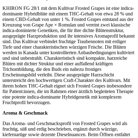
KHIRON FG 28/1 mit dem Kultivar Frosted Grapes ist eine indica-
dominante Hybridblüte mit einem THC-Gehalt von etwa 28 % und
einem CBD-Gehalt von unter 1 %. Frosted Grapes entstand aus der
Kreuzung von Grape Ape × Romulan und vereint zwei klassische
indica-dominierte Genetiken, die für ihre dichte Blütenstruktur,
ausgeprägte Harzproduktion und ihr intensives Aromaprofil bekannt
sind. Das Kultivar verbindet fruchtige Traubennoten mit erdiger
Tiefe und einer charakteristischen würzigen Frische. Die Blüten
werden in Kanada unter kontrollierten Anbaubedingungen kultiviert
und sind unbestrahlt. Charakteristisch sind kompakte, harzreiche
Blüten mit dichter Struktur und einer auffallend kräftigen
Trichombildung, die den Buds ein nahezu frostiges
Erscheinungsbild verleiht. Diese ausgeprägte Harzschicht
unterstreicht den hochwertigen Craft-Charakter des Kultivars. Mit
ihrem hohen THC-Gehalt eignet sich Frosted Grapes insbesondere
für Patient:innen, die im Rahmen einer ärztlich begleiteten Therapie
eine potente indica-dominante Hybridgenetik mit komplexem
Fruchtprofil bevorzugen.
Aroma & Geschmack
Das Aroma- und Geschmacksprofil von Frosted Grapes wird als
fruchtig, süß und erdig beschrieben, ergänzt durch würzige,
kiefernartige sowie dezente Dieselnuancen. Beim Öffnen entfaltet