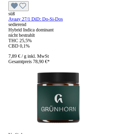
süß
Avaay 27/1 DiD: Do-Si-Dos
sedierend
Hybrid Indica dominant
nicht bestrahlt
THC 25,5%
CBD 0,1%
7,89 €
/ g
inkl. MwSt
Gesamtpreis 78,90 €*