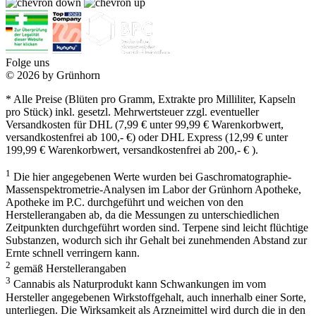
Folge uns
© 2026 by Grünhorn
* Alle Preise (Blüten pro Gramm, Extrakte pro Milliliter, Kapseln
pro Stück) inkl. gesetzl. Mehrwertsteuer zzgl. eventueller
Versandkosten für DHL (7,99 € unter 99,99 € Warenkorbwert,
versandkostenfrei ab 100,- €) oder DHL Express (12,99 € unter
199,99 € Warenkorbwert, versandkostenfrei ab 200,- € ).
1
Die hier angegebenen Werte wurden bei Gaschromatographie-
Massenspektrometrie-Analysen im Labor der Grünhorn Apotheke,
Apotheke im P.C. durchgeführt und weichen von den
Herstellerangaben ab, da die Messungen zu unterschiedlichen
Zeitpunkten durchgeführt worden sind. Terpene sind leicht flüchtige
Substanzen, wodurch sich ihr Gehalt bei zunehmenden Abstand zur
Ernte schnell verringern kann.
2
gemäß Herstellerangaben
3
Cannabis als Naturprodukt kann Schwankungen im vom
Hersteller angegebenen Wirkstoffgehalt, auch innerhalb einer Sorte,
unterliegen. Die Wirksamkeit als Arzneimittel wird durch die in den