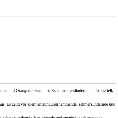
en und Orangen bekannt ist. Es kann stresslindernd, antibakteriell,
 aus. Es zeigt vor allem entzündungshemmende, schmerzlindernde und
 u.a. schmerzlindernde, beruhigende und entzündungshemmende