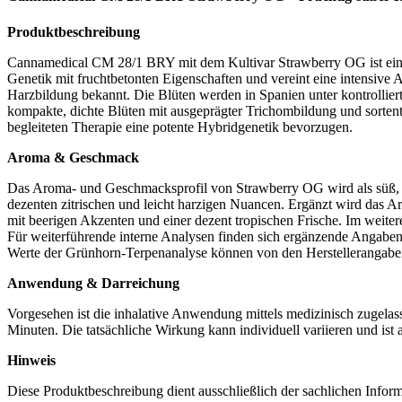
Produktbeschreibung
Cannamedical CM 28/1 BRY mit dem Kultivar Strawberry OG ist ei
Genetik mit fruchtbetonten Eigenschaften und vereint eine intensive A
Harzbildung bekannt. Die Blüten werden in Spanien unter kontrollierte
kompakte, dichte Blüten mit ausgeprägter Trichombildung und sortent
begleiteten Therapie eine potente Hybridgenetik bevorzugen.
Aroma & Geschmack
Das Aroma- und Geschmacksprofil von Strawberry OG wird als süß, fru
dezenten zitrischen und leicht harzigen Nuancen. Ergänzt wird das Arom
mit beerigen Akzenten und einer dezent tropischen Frische. Im weite
Für weiterführende interne Analysen finden sich ergänzende Angaben 
Werte der Grünhorn-Terpenanalyse können von den Herstellerangab
Anwendung & Darreichung
Vorgesehen ist die inhalative Anwendung mittels medizinisch zugelas
Minuten. Die tatsächliche Wirkung kann individuell variieren und ist
Hinweis
Diese Produktbeschreibung dient ausschließlich der sachlichen Inform