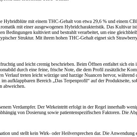
ne Hybridblüte mit einem THC-Gehalt von etwa 29,6 % und einem C
romatik mit einer ausgewogenen Hybridcharakteristik. Das Kultivar ist 
n Bedingungen kultiviert und bestrahlt verarbeitet, um eine gleichbleib
ypischer Struktur. Mit ihrem hohen THC-Gehalt eignet sich Strawberry
chtig und leicht cremig beschrieben. Beim Öffnen entfaltet sich ein i
abild durch eine feine, frische Note, die dem Profil zusätzliche Komple
ren Verlauf treten leicht würzige und harzige Nuancen hervor, währen
im aufklappbaren Bereich „Das Terpenprofil“ auf der Produktseite, so
en abweichen.
senem Verdampfer. Der Wirkeintritt erfolgt in der Regel innerhalb wen
 abhängig von Dosierung sowie patientenspezifischen Faktoren. Die Abg
ation und stellt kein Wirk- oder Heilversprechen dar. Die Anwendung e