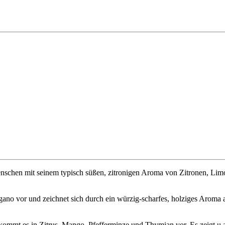
nschen mit seinem typisch süßen, zitronigen Aroma von Zitronen, Limon
ano vor und zeichnet sich durch ein würzig-scharfes, holziges Aroma
ch kommt es in Zitrus, Mango, Pfefferminze und Thymian vor. Es zeigt