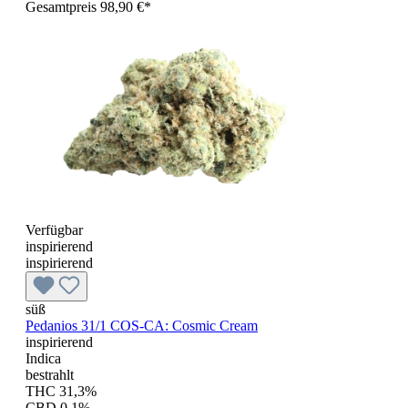
Gesamtpreis 98,90 €*
Verfügbar
inspirierend
inspirierend
süß
Pedanios 31/1 COS-CA: Cosmic Cream
inspirierend
Indica
bestrahlt
THC 31,3%
CBD 0,1%