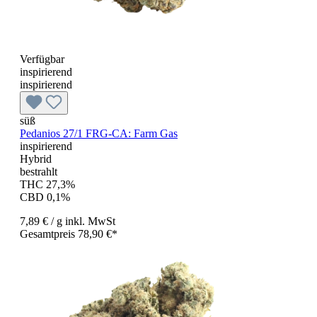
Verfügbar
inspirierend
inspirierend
süß
Pedanios 27/1 FRG-CA: Farm Gas
inspirierend
Hybrid
bestrahlt
THC 27,3%
CBD 0,1%
7,89 €
/ g
inkl. MwSt
Gesamtpreis 78,90 €*