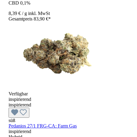
CBD 0,1%
8,39 €
/ g
inkl. MwSt
Gesamtpreis 83,90 €*
Verfügbar
inspirierend
inspirierend
süß
Pedanios 27/1 FRG-CA: Farm Gas
inspirierend
Hybrid