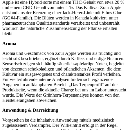
Apple ist eine Hybrid-sorte mit einem THC-Gehalt von etwa 20 %
und einem CBD-Gehalt von unter 1 %. Das Kultivar Zour Apple
entstand aus der Kreuzung einer Jack-Herer-Linie mit Ethos Glue
(GG#4-Familie). Die Blüten werden in Kanada kultiviert, unter
pharmazeutischen Qualitätsstandards verarbeitet und unbestrahlt,
wodurch die natürliche Zusammensetzung der Pflanze erhalten
bleibt.
Aroma
Aroma und Geschmack von Zour Apple werden als fruchtig und
leicht süß beschrieben, ergänzt durch Kaffee- und erdige Nuancen.
Sensorisch zeigen sich häufig säuerlich-apfelartige Noten, begleitet
von dezenten schokoladigen und pflanzlichen Akzenten, die dem
Kultivar ein ausgewogenes und charakterstarkes Profil verleihen.
Für weiterführende interne Analysen finden sich ergänzende
Angaben im aufklappbaren Bereich „Das Terpenprofil“ auf der
Produktseite, wenn die aktuelle Charge bei uns im Labor untersucht
wurde. Die Werte der Grünhorn-Terpenanalyse können von den
Herstellerangaben abweichen.
Anwendung & Darreichung
Vorgesehen ist die inhalative Anwendung mittels medizinisch
zugelassenem Verdampfer. Der Wirkeintritt erfolgt in der Regel