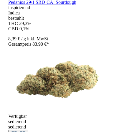
Pedanios 29/1 SRD-CA: Sourdough
inspirierend
Indica
bestrahlt
THC 29,3%
CBD 0,1%
8,39 €
/ g
inkl. MwSt
Gesamtpreis 83,90 €*
Verfügbar
sedierend
sedierend