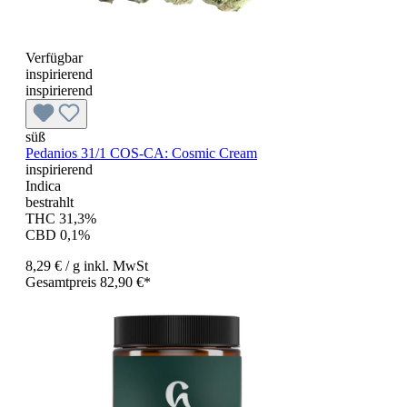
Verfügbar
inspirierend
inspirierend
süß
Pedanios 31/1 COS-CA: Cosmic Cream
inspirierend
Indica
bestrahlt
THC 31,3%
CBD 0,1%
8,29 €
/ g
inkl. MwSt
Gesamtpreis 82,90 €*