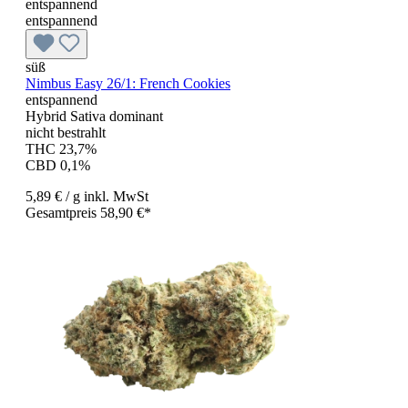
entspannend
entspannend
süß
Nimbus Easy 26/1: French Cookies
entspannend
Hybrid Sativa dominant
nicht bestrahlt
THC 23,7%
CBD 0,1%
5,89 €
/ g
inkl. MwSt
Gesamtpreis 58,90 €*