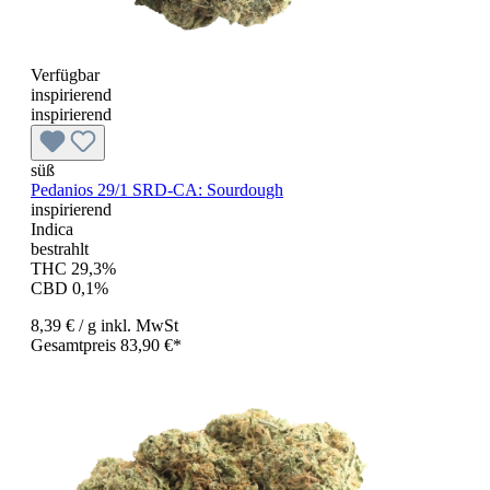
Verfügbar
inspirierend
inspirierend
süß
Pedanios 29/1 SRD-CA: Sourdough
inspirierend
Indica
bestrahlt
THC 29,3%
CBD 0,1%
8,39 €
/ g
inkl. MwSt
Gesamtpreis 83,90 €*