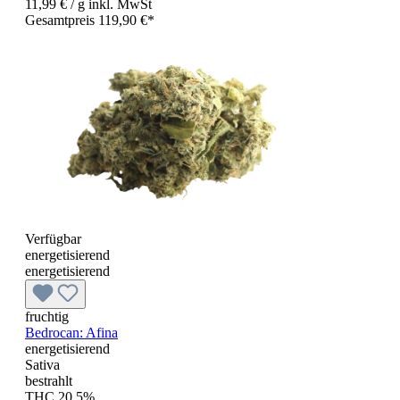
11,99 €
/ g
inkl. MwSt
Gesamtpreis 119,90 €*
Verfügbar
energetisierend
energetisierend
fruchtig
Bedrocan: Afina
energetisierend
Sativa
bestrahlt
THC 20,5%