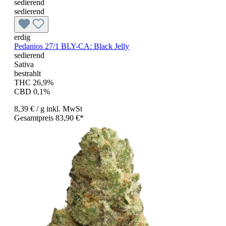
sedierend
sedierend
erdig
Pedanios 27/1 BLY-CA: Black Jelly
sedierend
Sativa
bestrahlt
THC 26,9%
CBD 0,1%
8,39 €
/ g
inkl. MwSt
Gesamtpreis 83,90 €*