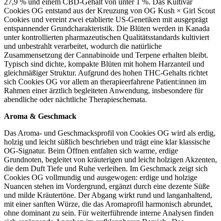
27,9 % und einem CBD-Gehalt von unter 1 %. Das Kultivar
Cookies OG entstand aus der Kreuzung von OG Kush × Girl Scout
Cookies und vereint zwei etablierte US-Genetiken mit ausgeprägt
entspannender Grundcharakteristik. Die Blüten werden in Kanada
unter kontrollierten pharmazeutischen Qualitätsstandards kultiviert
und unbestrahlt verarbeitet, wodurch die natürliche
Zusammensetzung der Cannabinoide und Terpene erhalten bleibt.
Typisch sind dichte, kompakte Blüten mit hohem Harzanteil und
gleichmäßiger Struktur. Aufgrund des hohen THC-Gehalts richtet
sich Cookies OG vor allem an therapieerfahrene Patient:innen im
Rahmen einer ärztlich begleiteten Anwendung, insbesondere für
abendliche oder nächtliche Therapieschemata.
Aroma & Geschmack
Das Aroma- und Geschmacksprofil von Cookies OG wird als erdig,
holzig und leicht süßlich beschrieben und trägt eine klar klassische
OG-Signatur. Beim Öffnen entfalten sich warme, erdige
Grundnoten, begleitet von kräuterigen und leicht holzigen Akzenten,
die dem Duft Tiefe und Ruhe verleihen. Im Geschmack zeigt sich
Cookies OG vollmundig und ausgewogen: erdige und holzige
Nuancen stehen im Vordergrund, ergänzt durch eine dezente Süße
und milde Kräutertöne. Der Abgang wirkt rund und langanhaltend,
mit einer sanften Würze, die das Aromaprofil harmonisch abrundet,
ohne dominant zu sein. Für weiterführende interne Analysen finden