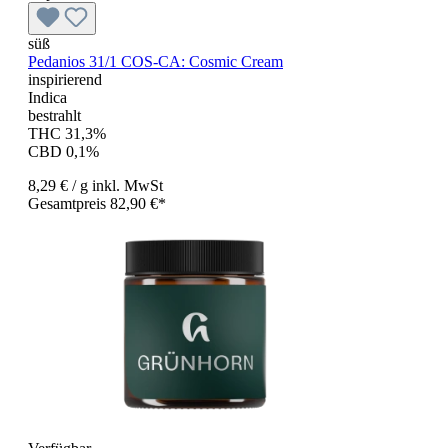
süß
Pedanios 31/1 COS-CA: Cosmic Cream
inspirierend
Indica
bestrahlt
THC 31,3%
CBD 0,1%
8,29 €
/ g
inkl. MwSt
Gesamtpreis 82,90 €*