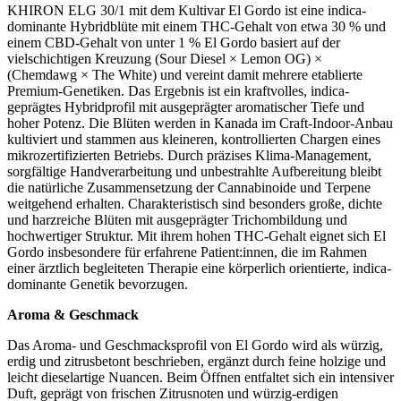
KHIRON ELG 30/1 mit dem Kultivar El Gordo ist eine indica-
dominante Hybridblüte mit einem THC-Gehalt von etwa 30 % und
einem CBD-Gehalt von unter 1 % El Gordo basiert auf der
vielschichtigen Kreuzung (Sour Diesel × Lemon OG) ×
(Chemdawg × The White) und vereint damit mehrere etablierte
Premium-Genetiken. Das Ergebnis ist ein kraftvolles, indica-
geprägtes Hybridprofil mit ausgeprägter aromatischer Tiefe und
hoher Potenz. Die Blüten werden in Kanada im Craft-Indoor-Anbau
kultiviert und stammen aus kleineren, kontrollierten Chargen eines
mikrozertifizierten Betriebs. Durch präzises Klima-Management,
sorgfältige Handverarbeitung und unbestrahlte Aufbereitung bleibt
die natürliche Zusammensetzung der Cannabinoide und Terpene
weitgehend erhalten. Charakteristisch sind besonders große, dichte
und harzreiche Blüten mit ausgeprägter Trichombildung und
hochwertiger Struktur. Mit ihrem hohen THC-Gehalt eignet sich El
Gordo insbesondere für erfahrene Patient:innen, die im Rahmen
einer ärztlich begleiteten Therapie eine körperlich orientierte, indica-
dominante Genetik bevorzugen.
Aroma & Geschmack
Das Aroma- und Geschmacksprofil von El Gordo wird als würzig,
erdig und zitrusbetont beschrieben, ergänzt durch feine holzige und
leicht dieselartige Nuancen. Beim Öffnen entfaltet sich ein intensiver
Duft, geprägt von frischen Zitrusnoten und würzig-erdigen