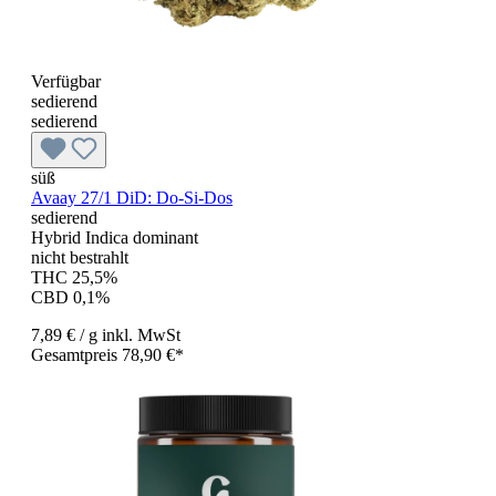
Verfügbar
sedierend
sedierend
süß
Avaay 27/1 DiD: Do-Si-Dos
sedierend
Hybrid Indica dominant
nicht bestrahlt
THC 25,5%
CBD 0,1%
7,89 €
/ g
inkl. MwSt
Gesamtpreis 78,90 €*