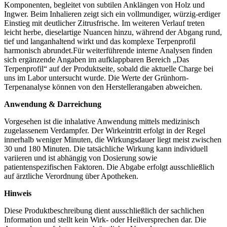
Komponenten, begleitet von subtilen Anklängen von Holz und
Ingwer. Beim Inhalieren zeigt sich ein vollmundiger, würzig-erdiger
Einstieg mit deutlicher Zitrusfrische. Im weiteren Verlauf treten
leicht herbe, dieselartige Nuancen hinzu, während der Abgang rund,
tief und langanhaltend wirkt und das komplexe Terpenprofil
harmonisch abrundet.Für weiterführende interne Analysen finden
sich ergänzende Angaben im aufklappbaren Bereich „Das
Terpenprofil“ auf der Produktseite, sobald die aktuelle Charge bei
uns im Labor untersucht wurde. Die Werte der Grünhorn-
Terpenanalyse können von den Herstellerangaben abweichen.
Anwendung & Darreichung
Vorgesehen ist die inhalative Anwendung mittels medizinisch
zugelassenem Verdampfer. Der Wirkeintritt erfolgt in der Regel
innerhalb weniger Minuten, die Wirkungsdauer liegt meist zwischen
30 und 180 Minuten. Die tatsächliche Wirkung kann individuell
variieren und ist abhängig von Dosierung sowie
patientenspezifischen Faktoren. Die Abgabe erfolgt ausschließlich
auf ärztliche Verordnung über Apotheken.
Hinweis
Diese Produktbeschreibung dient ausschließlich der sachlichen
Information und stellt kein Wirk- oder Heilversprechen dar. Die