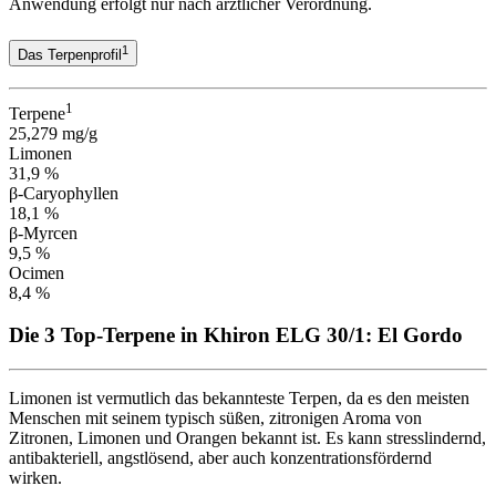
Anwendung erfolgt nur nach ärztlicher Verordnung.
1
Das Terpenprofil
1
Terpene
25,279 mg/g
Limonen
31,9 %
β-Caryophyllen
18,1 %
β-Myrcen
9,5 %
Ocimen
8,4 %
Die 3 Top-Terpene in Khiron ELG 30/1: El Gordo
Limonen ist vermutlich das bekannteste Terpen, da es den meisten
Menschen mit seinem typisch süßen, zitronigen Aroma von
Zitronen, Limonen und Orangen bekannt ist. Es kann stresslindernd,
antibakteriell, angstlösend, aber auch konzentrationsfördernd
wirken.