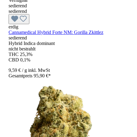
Verfügbar
sedierend
sedierend
erdig
Cannamedical Hybrid Forte NM: Gorilla Zkittlez
sedierend
Hybrid Indica dominant
nicht bestrahlt
THC 25,3%
CBD 0,1%
9,59 €
/ g
inkl. MwSt
Gesamtpreis 95,90 €*